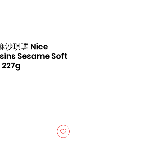
沙琪瑪 Nice
isins Sesame Soft
 227g