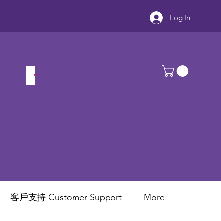
Log In
客戶支持 Customer Support
More