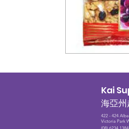
Kai S
海亞州
422 - 424 Alb
Victoria Park
(08) 6234 1384