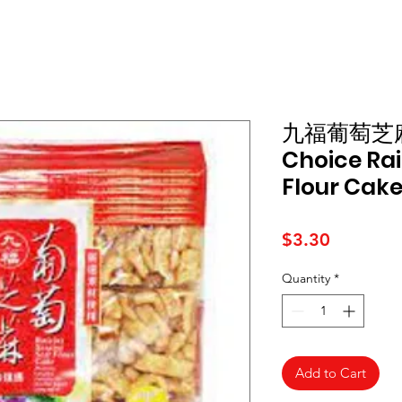
九福葡萄芝麻
Choice Ra
Flour Cake
Price
$3.30
Quantity
*
Add to Cart