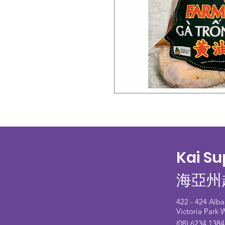
Kai S
海亞州
422 - 424 Alb
Victoria Park
(08) 6234 1384