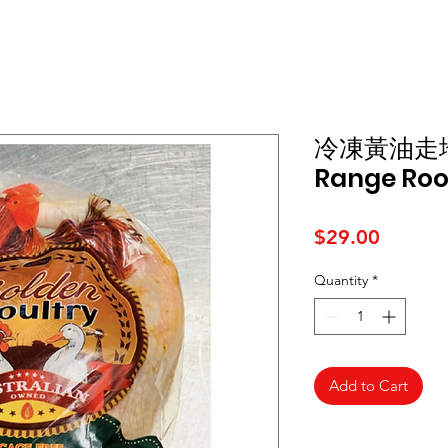
冷凍黃油走地
Range Roos
Price
$29.00
Quantity
*
Add to Cart