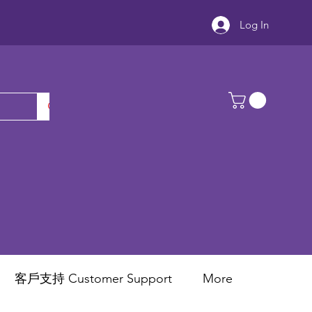
Log In
客戶支持 Customer Support
More