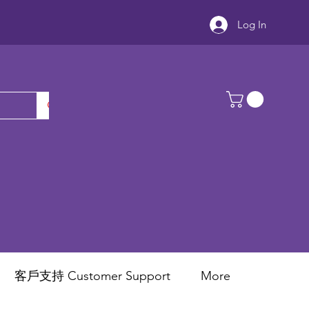
Log In
客戶支持 Customer Support
More