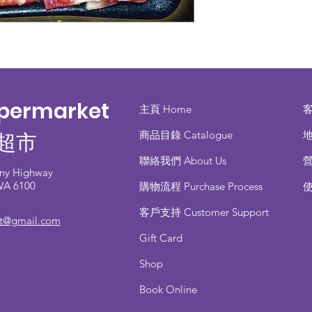
upermarket
主頁 Home
商品目錄 ​Catalogue
地
超市
聯絡我們 About Us
any Highway
 WA 6100
​購物流程 Purchase Process
客戶支持 Customer Support
et@gmail.com
Gift Card
Shop
Book Online