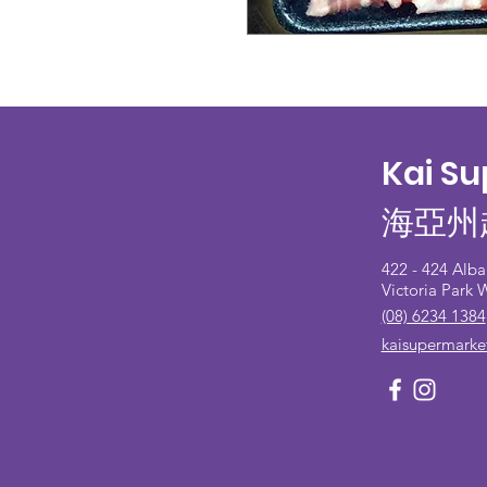
Kai S
海亞州
422 - 424 Alb
Victoria Park
(08) 6234 1384
kaisupermark