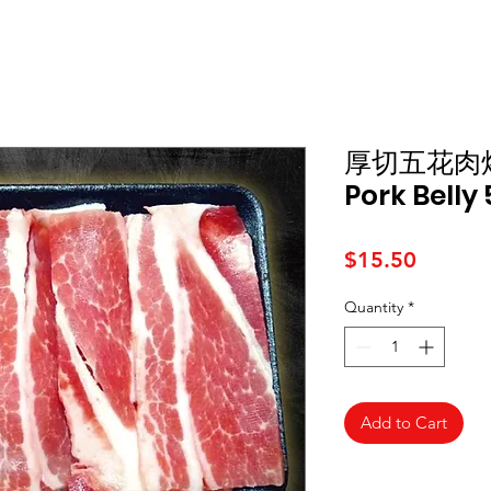
厚切五花肉烤肉
Pork Belly
Price
$15.50
Quantity
*
Add to Cart