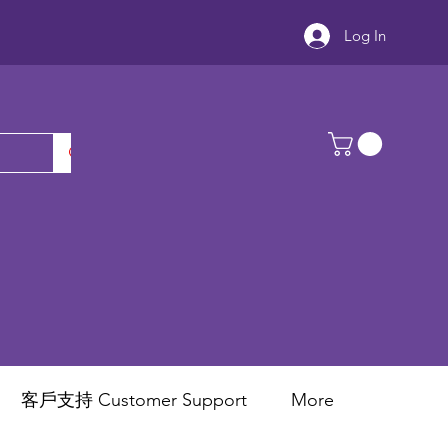
Log In
客戶支持 Customer Support
More