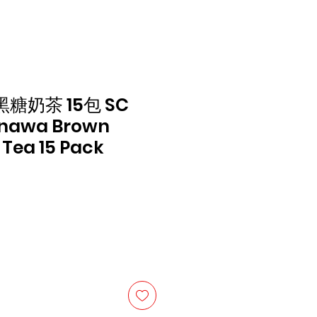
糖奶茶 15包 SC
inawa Brown
 Tea 15 Pack