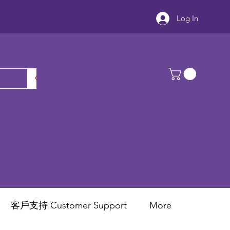
Log In
客戶支持 Customer Support
More