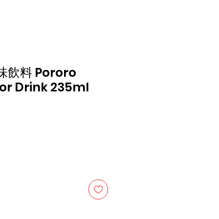
飲料 Pororo
or Drink 235ml