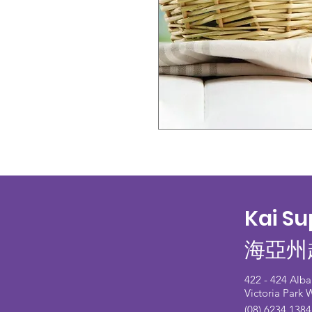
Kai S
海亞州
422 - 424 Alb
Victoria Park
(08) 6234 1384