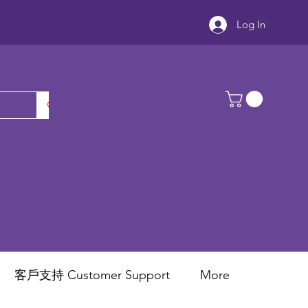
Log In
客戶支持 Customer Support
More