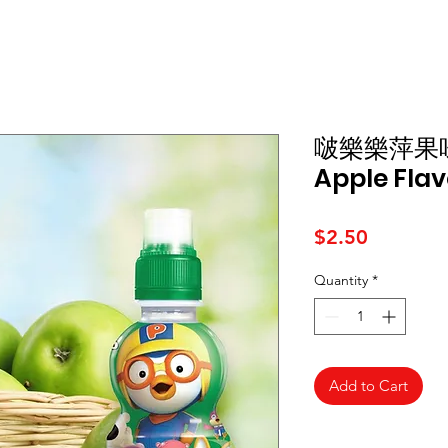
啵樂樂萍果味
Apple Flav
Price
$2.50
Quantity
*
Add to Cart