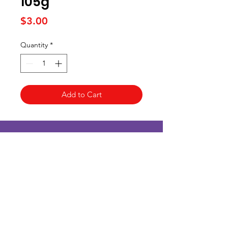
105g
Price
$3.00
Quantity
*
Add to Cart
Kai Supermarket
海亞州超市
422 - 424 Albany Highway
Victoria Park WA 6100
(08) 6234 1384
kaisupermarket@gmail.com
客戶支持
Customer Support
地點 Location