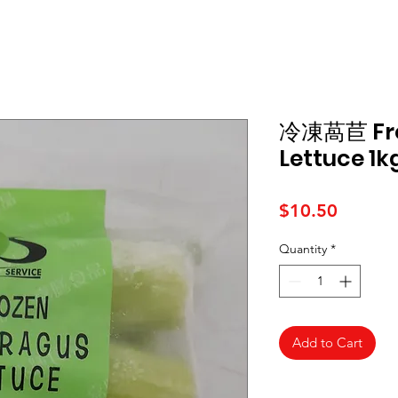
冷凍萵苣 Fro
Lettuce 1k
Price
$10.50
Quantity
*
Add to Cart