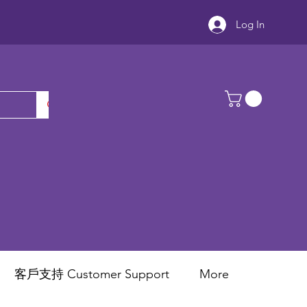
Log In
客戶支持 Customer Support
More