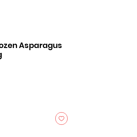
zen Asparagus
g