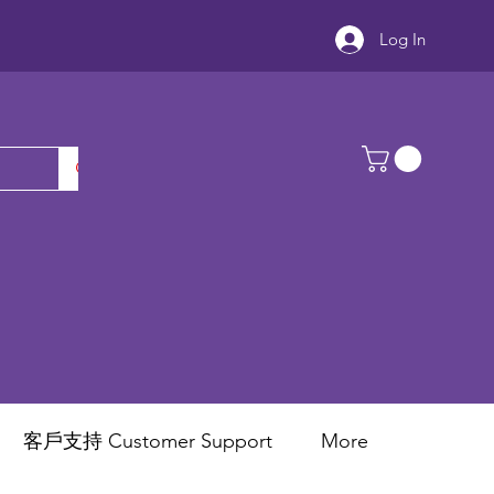
Log In
客戶支持 Customer Support
More