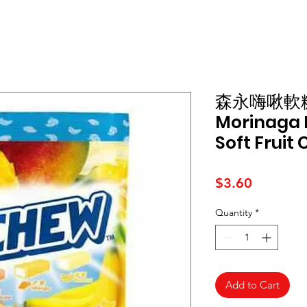
森永嗨啾軟
Morinaga 
Soft Fruit
Price
$3.60
Quantity
*
Add to Cart