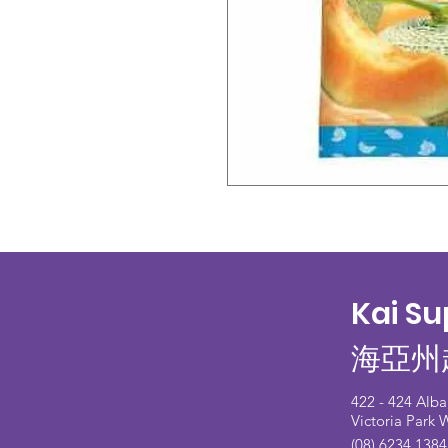
Kai S
海亞州
422 - 424 Alb
Victoria Park
(08) 6234 1384