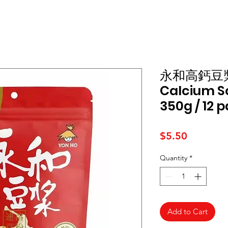
永和高鈣豆漿粉
Calcium S
350g / 12 
Price
$5.50
Quantity
*
Add to Cart