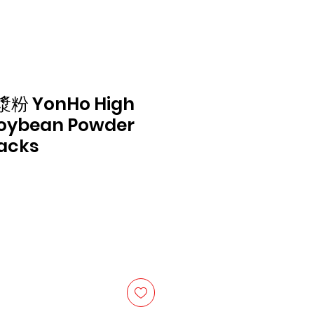
 YonHo High
oybean Powder
packs