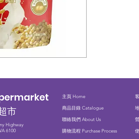
upermarket
主頁 Home
商品目錄 ​Catalogue
地
超市
聯絡我們 About Us
any Highway
 WA 6100
​購物流程 Purchase Process