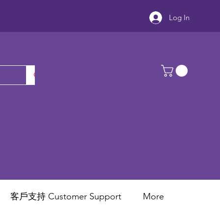
Log In
客戶支持 Customer Support
More