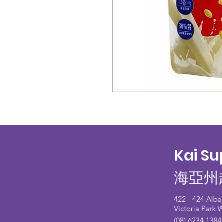
Kai S
海亞州
422 - 424 Alb
Victoria Park
(08) 6234 1384