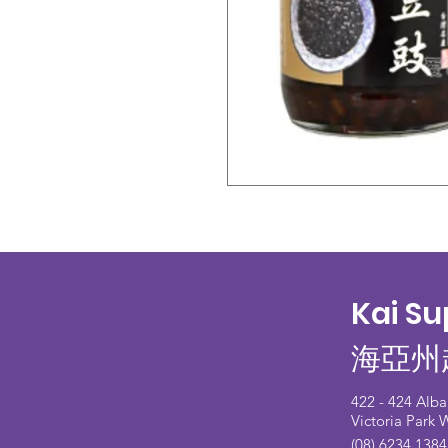
Kai S
海亞州
422 - 424 Alb
Victoria Park
(08) 6234 1384