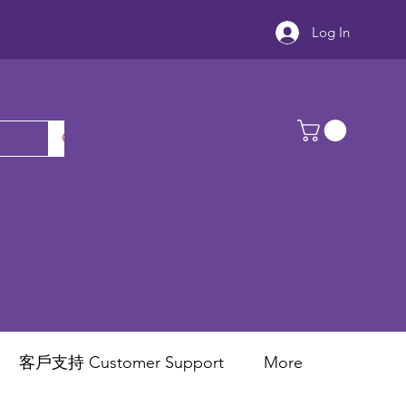
Log In
客戶支持 Customer Support
More