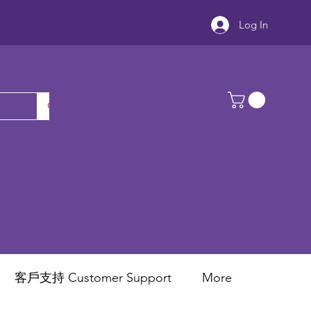
Log In
客戶支持 Customer Support
More