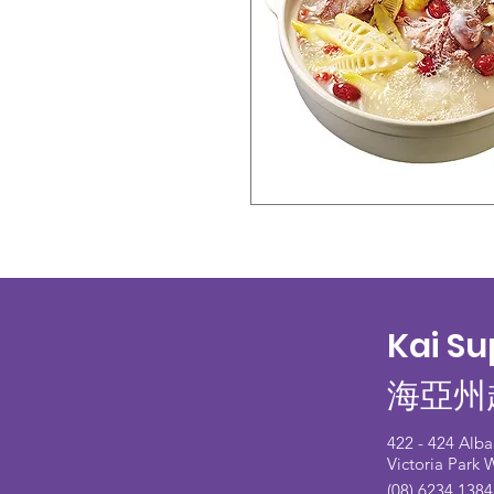
Kai S
海亞州
422 - 424 Alb
Victoria Park
(08) 6234 1384