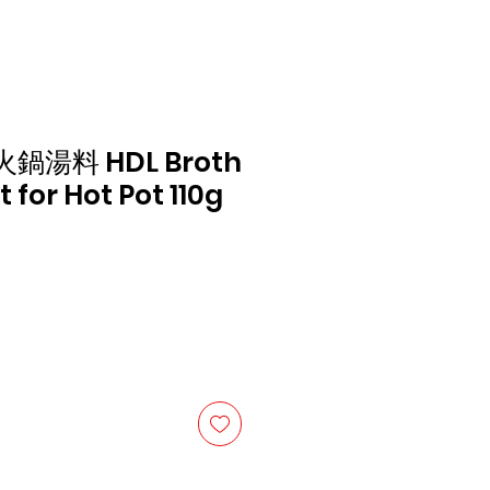
湯料 HDL Broth
for Hot Pot 110g