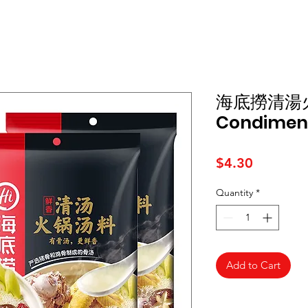
海底撈清湯火鍋
Condiment 
Price
$4.30
Quantity
*
Add to Cart