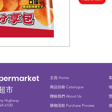
upermarket
主頁 Home
商品目錄 ​Catalogue
地
超市
聯絡我們 About Us
any Highway
 WA 6100
​購物流程 Purchase Process