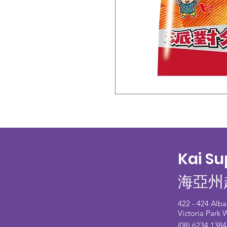
Kai S
海亞州
422 - 424 Alb
Victoria Park
(08) 6234 1384