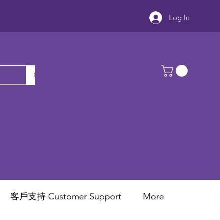
Log In
客戶支持 Customer Support
More