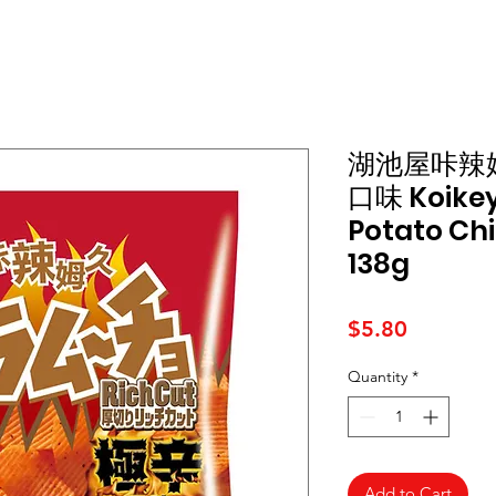
湖池屋咔辣
口味 Koikey
Potato Chi
138g
Price
$5.80
Quantity
*
Add to Cart