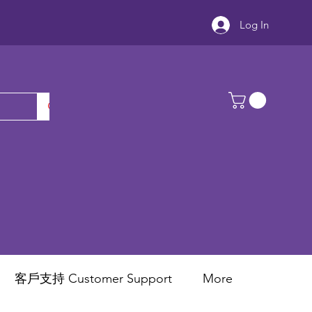
Log In
客戶支持 Customer Support
More