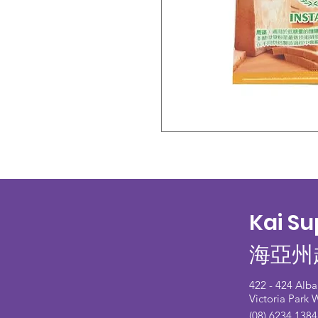
Kai S
海亞州
422 - 424 Alb
Victoria Park
(08) 6234 1384