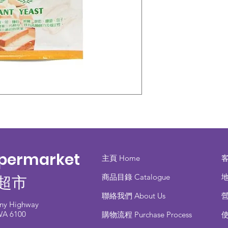
upermarket
主頁 Home
商品目錄 ​Catalogue
地
超市
聯絡我們 About Us
any Highway
 WA 6100
​購物流程 Purchase Process