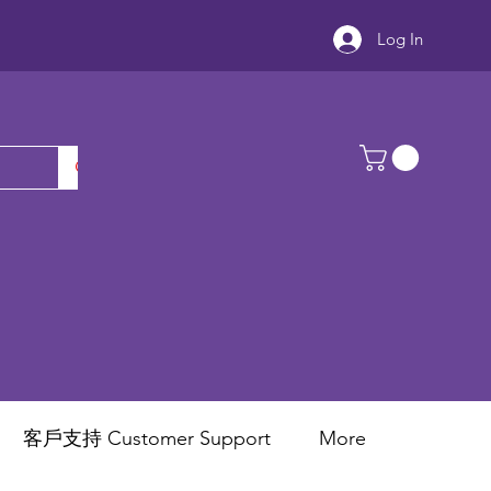
Log In
客戶支持 Customer Support
More