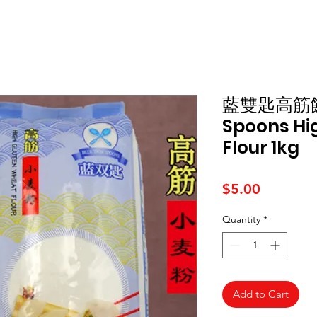
藍雙匙高筋餃子
Spoons Hi
Flour 1kg
Price
$5.00
Quantity
*
Add to Cart