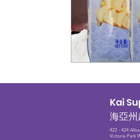
Kai S
海亞州
422 - 424 Alb
Victoria Park