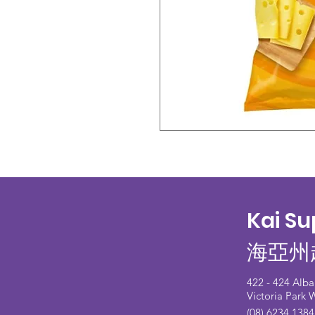
Kai S
海亞州
422 - 424 Alb
Victoria Park
(08) 6234 1384