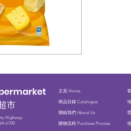
upermarket
主頁 Home
商品目錄 ​Catalogue
地
超市
聯絡我們 About Us
any Highway
 WA 6100
​購物流程 Purchase Process