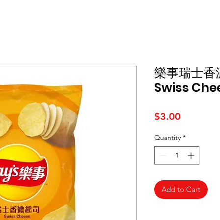
樂事瑞士香濃
Swiss Che
Price
$3.00
Quantity
*
Add to Cart