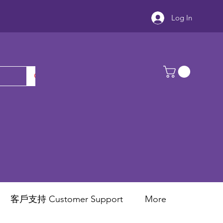
Log In
客戶支持 Customer Support
More