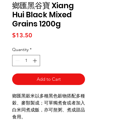
鄉匯黑谷寶 Xiang
Hui Black Mixed
Grains 1200g
Price
$13.50
Quantity
*
Add to Cart
鄉匯黑穀米以多種黑色穀物搭配多種
穀、麥類製成；可單獨煮食或者加入
白米同煮成飯，亦可熬粥、煮成甜品
食用。