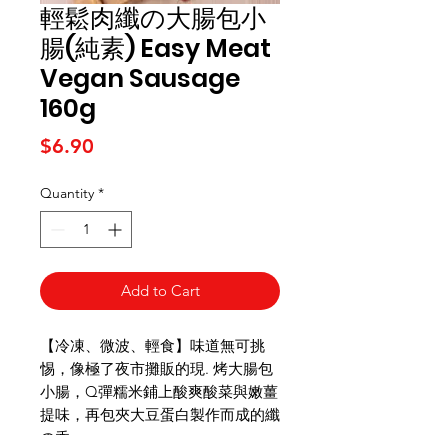
輕鬆⾁纖の⼤腸包⼩
腸(純素) Easy Meat
Vegan Sausage
160g
Price
$6.90
Quantity
*
Add to Cart
【冷凍、微波、輕食】味道無可挑
惕，像極了夜市攤販的現. 烤⼤腸包
⼩腸，Q彈糯米鋪上酸爽酸菜與嫩薑
提味，再包夾⼤⾖蛋⽩製作而成的纖
の香。