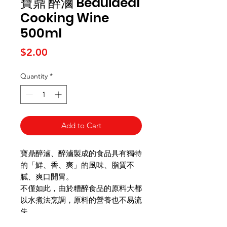
寶鼎 醉滷 Beauideal
Cooking Wine
500ml
Price
$2.00
Quantity
*
Add to Cart
寶鼎醉滷、醉滷製成的食品具有獨特
的「鮮、香、爽」的風味、脂質不
膩、爽口開胃。
不僅如此，由於糟醉食品的原料大都
以水煮法烹調，原料的營養也不易流
失。