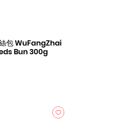
包 WuFangZhai
reds Bun 300g