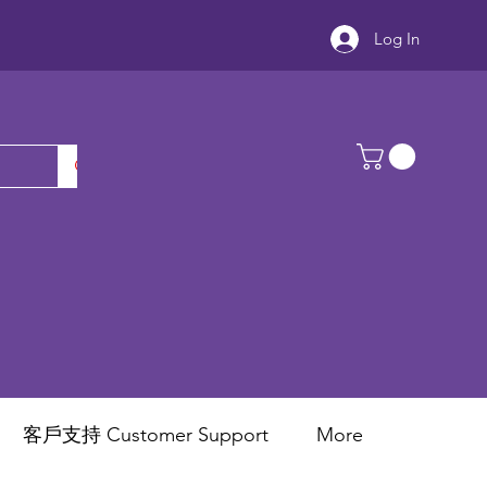
Log In
客戶支持 Customer Support
More