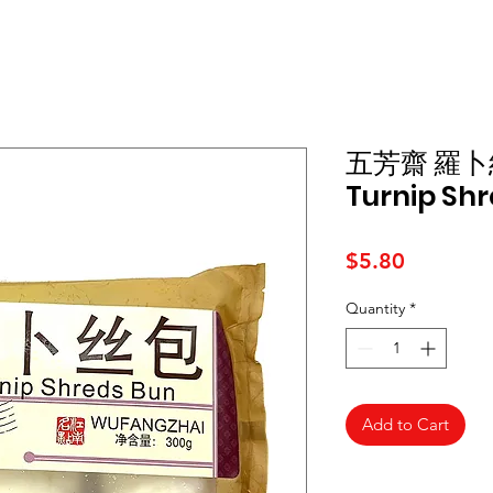
五芳齋 羅卜絲
Turnip Sh
Price
$5.80
Quantity
*
Add to Cart