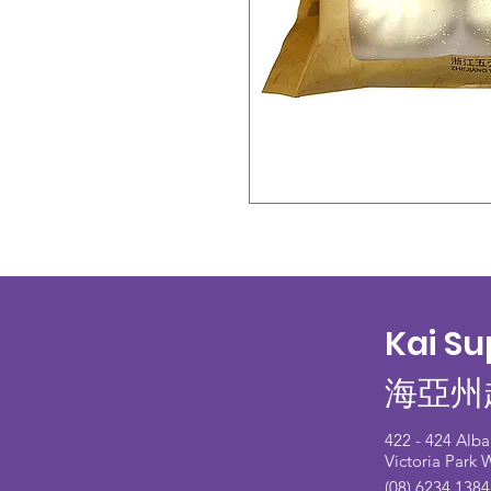
Kai S
海亞州
422 - 424 Alb
Victoria Park
(08) 6234 1384