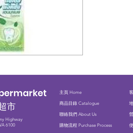
upermarket
主頁 Home
商品目錄 ​Catalogue
地
超市
聯絡我們 About Us
any Highway
 WA 6100
​購物流程 Purchase Process