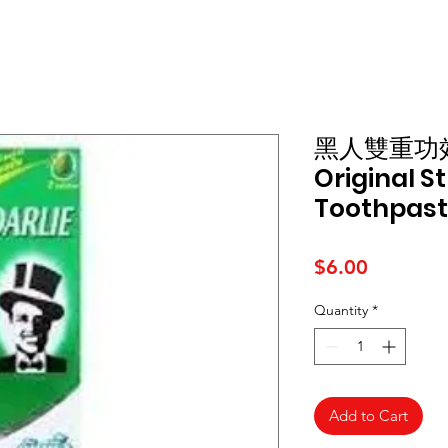
黑人雙重功效
Original S
Toothpast
Price
$6.00
Quantity
*
Add to Cart