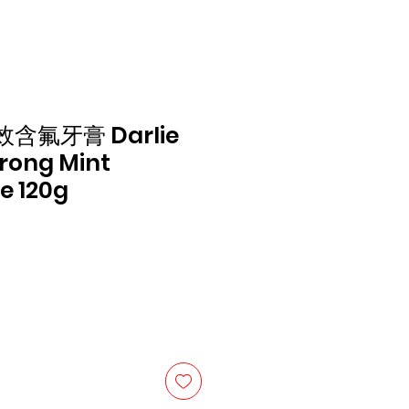
含氟牙膏 Darlie
trong Mint
e 120g