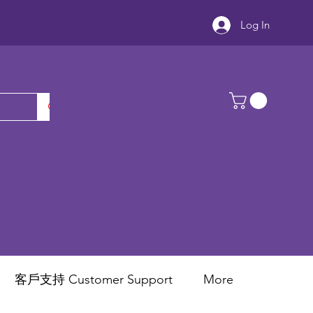
Log In
客戶支持 Customer Support
More