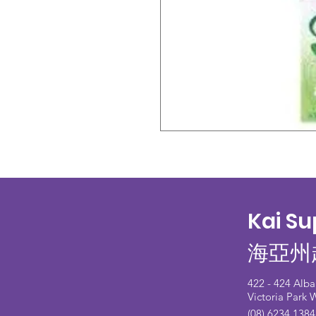
Kai S
海亞州
422 - 424 Alb
Victoria Park
(08) 6234 1384