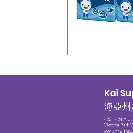
Kai S
海亞州
422 - 424 Alb
Victoria Park
(08) 6234 1384