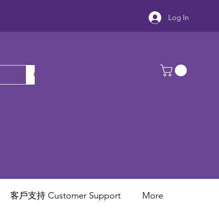
Log In
客戶支持 Customer Support
More