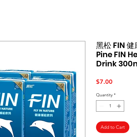
黑松 FIN 
Pine FIN 
Drink 300m
Price
$7.00
Quantity
*
Add to Cart