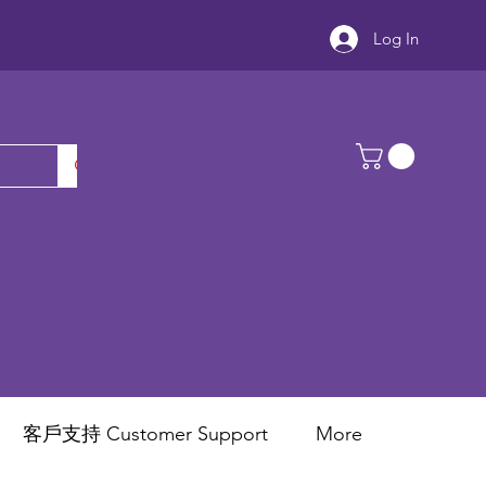
Log In
客戶支持 Customer Support
More