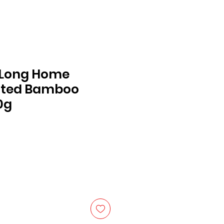
ong Home
alted Bamboo
0g