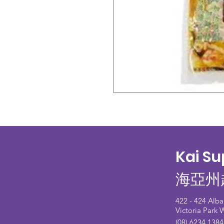
Kai S
海亞州
422 - 424 Alb
Victoria Park
(08) 6234 1384