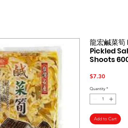
龍宏鹹菜筍 L
Pickled S
Shoots 60
Price
$7.30
Quantity
*
Add to Cart