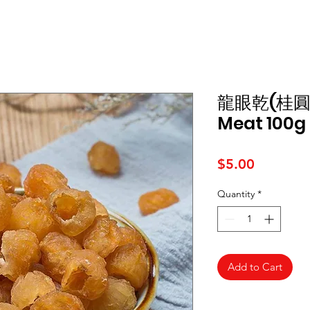
龍眼乾(桂圓肉)
Meat 100g
Price
$5.00
Quantity
*
Add to Cart