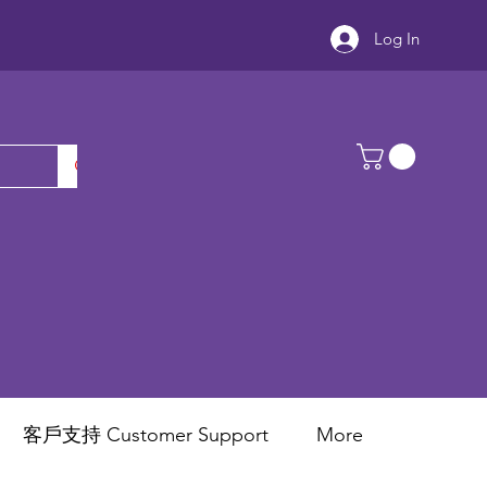
Log In
客戶支持 Customer Support
More