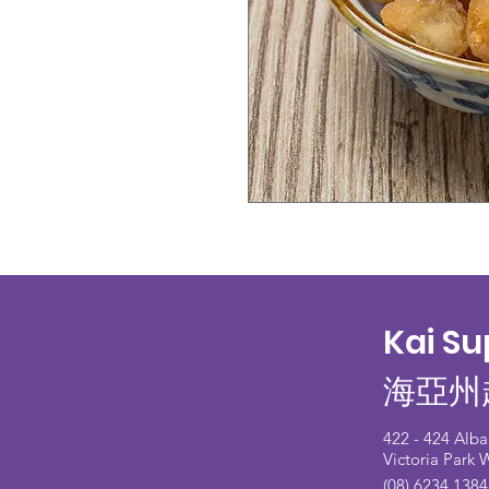
Kai S
海亞州
422 - 424 Alb
Victoria Park
(08) 6234 1384