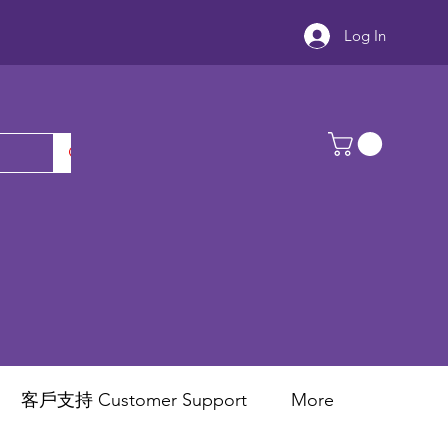
Log In
客戶支持 Customer Support
More