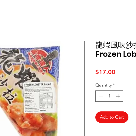
龍蝦風味沙拉
Frozen Lob
Price
$17.00
Quantity
*
Add to Cart