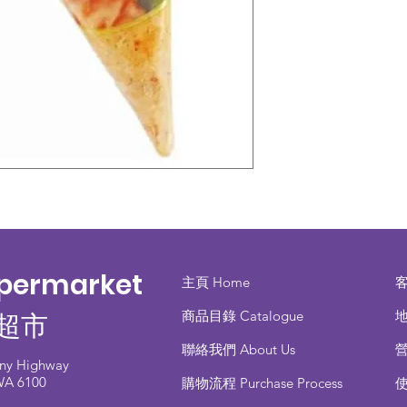
upermarket
主頁 Home
商品目錄 ​Catalogue
地
超市
聯絡我們 About Us
any Highway
 WA 6100
​購物流程 Purchase Process