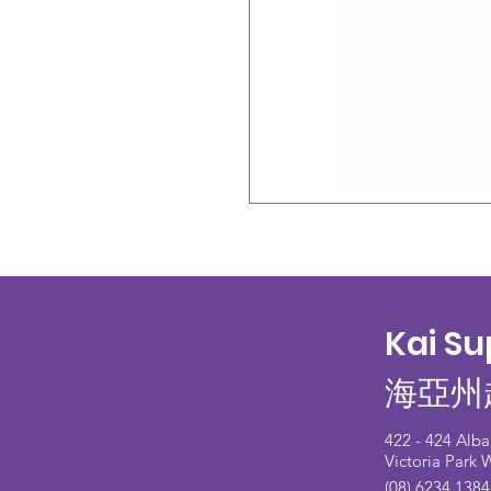
Kai S
海亞州
422 - 424 Alb
Victoria Park
(08) 6234 1384