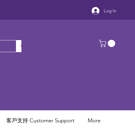
Log In
客戶支持 Customer Support
More