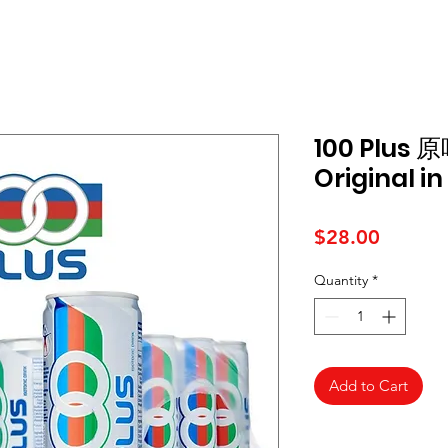
100 Plus 
Original i
Price
$28.00
Quantity
*
Add to Cart