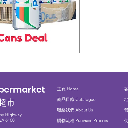
upermarket
主頁 Home
商品目錄 ​Catalogue
地
超市
聯絡我們 About Us
any Highway
 WA 6100
​購物流程 Purchase Process