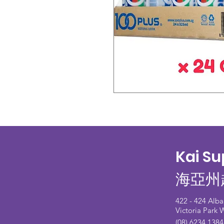
Kai S
海亞州
422 - 424 Alb
Victoria Park
(08) 6234 1384