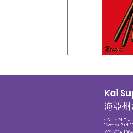
Kai S
海亞州
422 - 424 Alb
Victoria Park
(08) 6234 1384