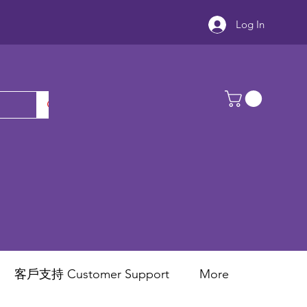
Log In
客戶支持 Customer Support
More