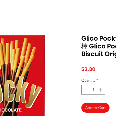
Glico P
棒 Glico P
Biscuit Or
Price
$3.80
Quantity
*
Add to Cart