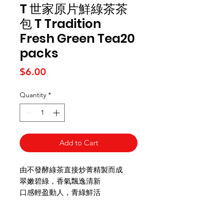
T 世家原片鮮綠茶茶
包 T Tradition
Fresh Green Tea20
packs
Price
$6.00
Quantity
*
Add to Cart
由不發酵綠茶直接炒菁精製而成
翠嫩碧綠，香氣飄逸清新
口感輕盈動人，青綠鮮活